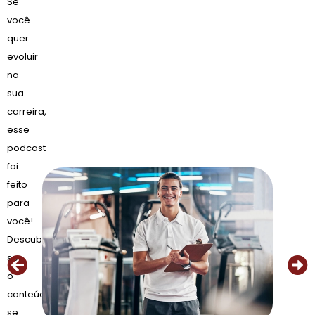
Se
você
quer
evoluir
na
sua
carreira,
esse
podcast
foi
feito
para
você!
Descubra
se
o
conteúdo
se