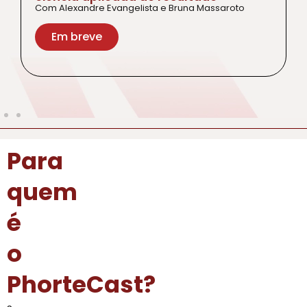
Com Alexandre Evangelista e Bruna Massaroto
Em breve
Para
quem
é
o
PhorteCast?