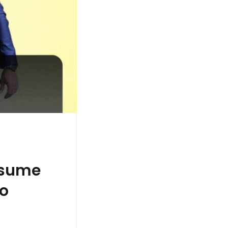
ssume
mo