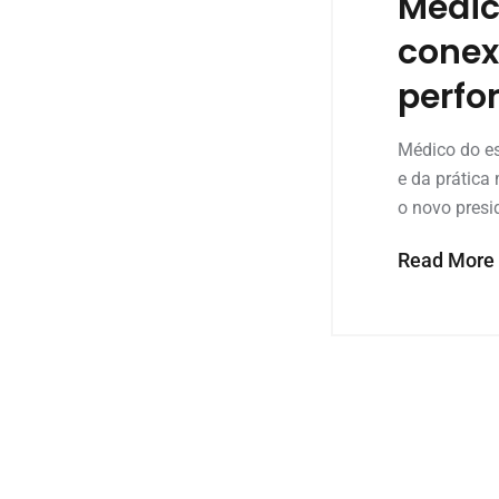
Medic
conex
perfo
Médico do es
e da prática
o novo presi
Read More