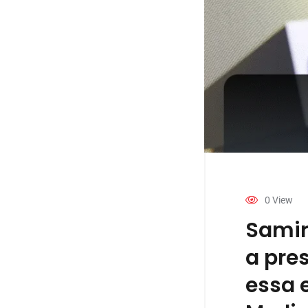
0 View
Samir
a pre
essa 