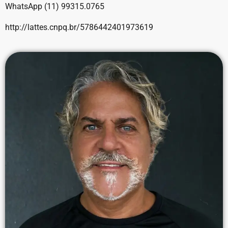
WhatsApp (11) 99315.0765
http://lattes.cnpq.br/5786442401973619