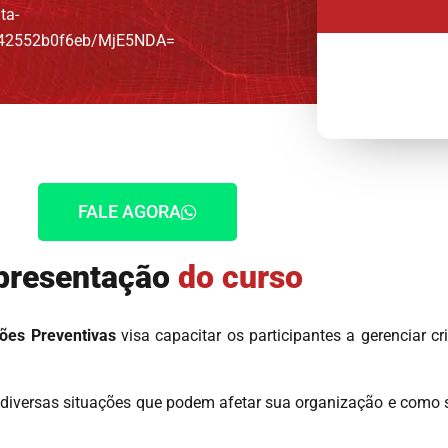
ta-
542552b0f6eb/MjE5NDA=
FALE AGORA
presentação
do curso
ões Preventivas
visa capacitar os participantes a gerenciar cr
 diversas situações que podem afetar sua organização e como s