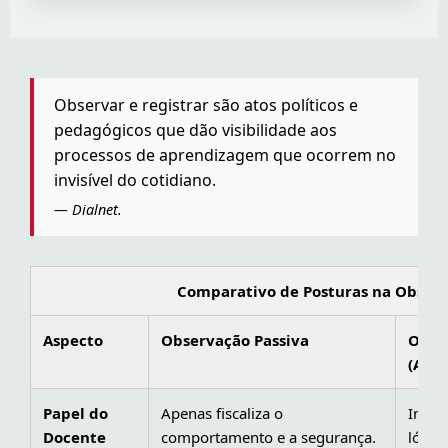
Observar e registrar são atos políticos e
pedagógicos que dão visibilidade aos
processos de aprendizagem que ocorrem no
invisível do cotidiano.
— Dialnet.
Comparativo de Posturas na Obser
Aspecto
Observação Passiva
Obse
(Aten
Papel do
Apenas fiscaliza o
Inves
Docente
comportamento e a segurança.
lógica