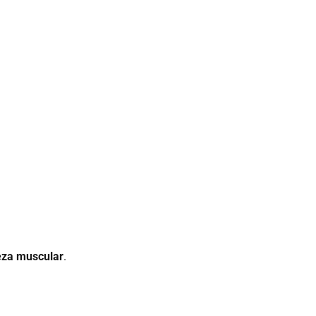
meza muscular
.