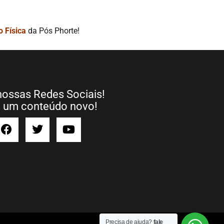
 Física
da Pós Phorte!
nossas Redes Sociais!
a um conteúdo novo!
Precisa de ajuda?
fale