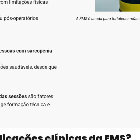
om limitações físicas
 pós-operatórios
A EMS é usada para fortalecer múscu
pessoas com sarcopenia
ões saudáveis, desde que
 das sessões
são fatores
xige formação técnica e
licações clínicas da EMS?