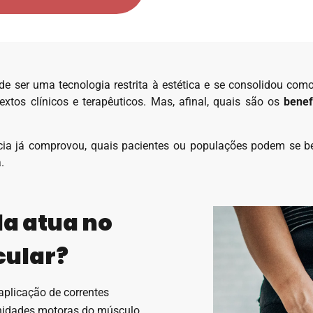
de ser uma tecnologia restrita à estética e se consolidou com
xtos clínicos e terapêuticos. Mas, afinal, quais são os
benef
ência já comprovou, quais pacientes ou populações podem se b
.
la atua no
cular?
aplicação de correntes
unidades motoras do músculo,