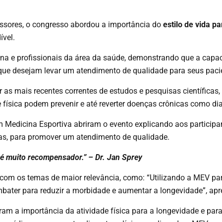
ssores, o
congresso
abordou a importância do
estilo de vida p
ível.
ina e profissionais da área da saúde, demonstrando que a cap
que desejam levar um atendimento de qualidade para seus paci
r as mais recentes correntes de estudos e pesquisas científica
e física podem prevenir e até reverter doenças crônicas como d
Medicina Esportiva abriram o evento explicando aos participan
as, para promover um atendimento de qualidade.
 é muito recompensador.” – Dr. Jan Sprey
com os temas de maior relevância, como: “Utilizando a MEV par
ombater para reduzir a morbidade e aumentar a longevidade”, ap
m a importância da atividade física para a longevidade e par