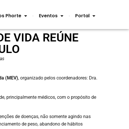
os Phorte
Eventos
Portal
DE VIDA REÚNE
AULO
cas
ida (MEV)
, organizado pelos coordenadores: Dra.
úde, principalmente médicos, com o propósito de
evenções de doenças, não somente agindo nas
renciamento de peso, abandono de hábitos